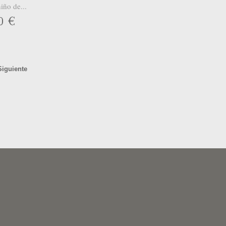
iño de...
0 €
Siguiente