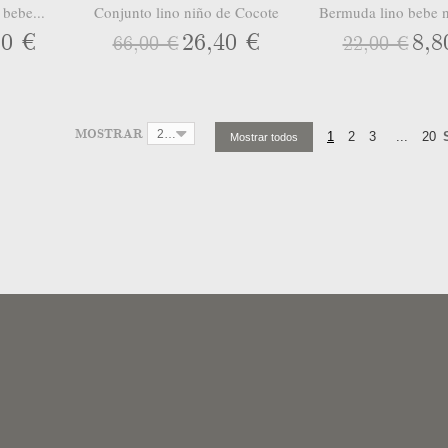
 bebe...
Conjunto lino niño de Cocote
Bermuda lino bebe n
80 €
26,40 €
8,8
66,00 €
22,00 €
MOSTRAR
24
1
2
3
...
20