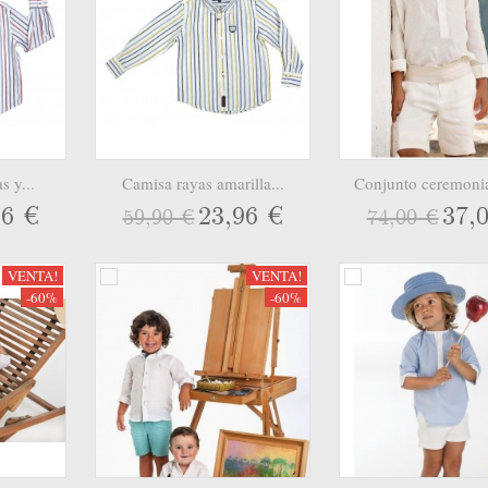
s y...
Camisa rayas amarilla...
Conjunto ceremonia
96 €
23,96 €
37,
59,90 €
74,00 €
VENTA!
VENTA!
-60%
-60%