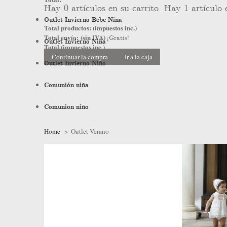
Hay
0
artículos en su carrito.
Hay 1 artículo 
Outlet Invierno Bebe Niña
Total productos: (impuestos inc.)
Total envío: (sin IVA)
¡Gratis!
Outlet Invierno Niña
Total (impuestos inc.)
Continuar la compra
Ir a la caja
Outlet Invierno Niño
Comunión niña
Comunion niño
Home
>
Outlet Verano