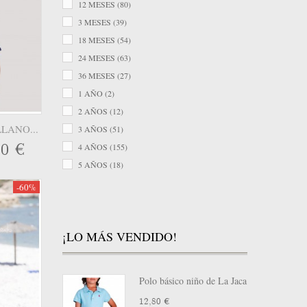
12 MESES
(80)
Naxos
(29)
3 MESES
(39)
NEKENIA
(3)
18 MESES
(54)
PAN CON CHOCOLATE
(15)
24 MESES
(63)
PAZ RODRIGUEZ
(27)
36 MESES
(27)
SINFONIETTA
(7)
1 AÑO
(2)
TERESA RODRIGUEZ
(14)
2 AÑOS
(12)
 LLANO...
3 AÑOS
(51)
60 €
4 AÑOS
(155)
5 AÑOS
(18)
6 AÑOS
(219)
-60%
7 AÑOS
(16)
8 AÑOS
(254)
¡LO MÁS VENDIDO!
10 AÑOS
(237)
12 AÑOS
(202)
14 AÑOS
(141)
Polo básico niño de La Jaca
16 AÑOS
(74)
12,80 €