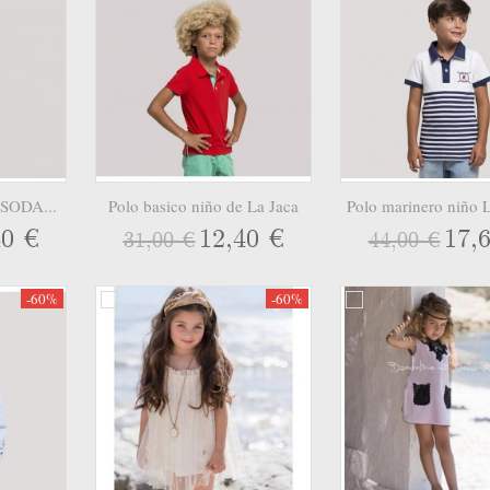
 SODA...
Polo basico niño de La Jaca
Polo marinero niño
40 €
12,40 €
17,
31,00 €
44,00 €
-60%
-60%