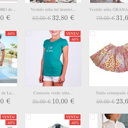
RO de...
Vestido niña tul tirantes...
Vestido niña GRANA
60 €
32,80 €
31,
82,00 €
79,00 €
-60%
VENTA!
-60%
de La...
Camiseta verde niña...
Falda estampada n
40 €
10,00 €
23,
25,00 €
59,00 €
VENTA!
VENTA!
-60%
-60%