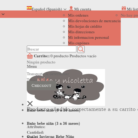
Español (Spanish)
Mi cuenta
Mi lis
Mis ordenes
No hay pr
Mis devoluciones de mercancia
Mis hojas de crédito
Mis direcciones
Mi informacion personal
Mis cupónes
Carrito::
0
producto
Productos
vacío
Ningún producto
Menu
Transporte
A determinar
Total:
0,00 €
Checkout
Producto añadido correctamente a su carrito
Baño bebe niño (6 a 36 meses)
Baño bebe niña (3 a 36 meses)
Attributes:
Cantidad:
Outlet Invierno Bebe Niño
Total: