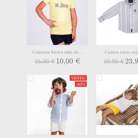
Camiseta básica niña de...
Camisa rayas roja
10,00 €
23,
25,00 €
59,90 €
VENTA!
-60%