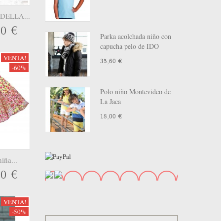
0 MESES
(6)
1 MES
(16)
DELLA...
0-3 MESES
(4)
60 €
Parka acolchada niño con
3-6 MESES
(4)
capucha pelo de IDO
9-12 MESES
(9)
VENTA!
35,60 €
12-18 MESES
(6)
-60%
6-9 MESES
(6)
18 AÑOS
(6)
Polo niño Montevideo de
La Jaca
9 AÑOS
(0)
11 AÑOS
(0)
18,00 €
T1
(0)
T2
(0)
T.U
(0)
iña...
60 €
VENTA!
-50%