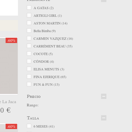
A GATAS
(2)
ARTIGLI GIRL
(1)
ASTON MARTIN
(14)
Bella Bimba
(9)
CARMEN VAZQUEZ
(16)
-60%
CARRÉMENT BEAU
(35)
COCOTE
(5)
CÓNDOR
(4)
ELISA MENUTS
(3)
FINA EJERIQUE
(65)
FUN & FUN
(13)
IDO
(85)
Precio
LA JACA
(59)
 La Jaca
Rango:
LCEE
(6)
20 €
LE CHIC
(13)
Talla
LION OF PORCHES
(33)
-60%
6 MESES
(41)
ÑACO
(3)