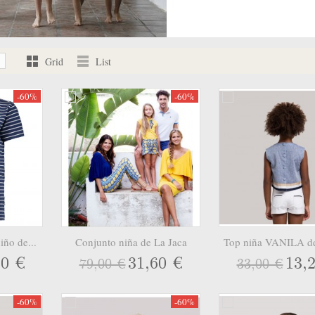
Grid
List
-60%
-60%
iño de...
Conjunto niña de La Jaca
Top niña VANILA de
60 €
31,60 €
13,
79,00 €
33,00 €
-60%
-60%