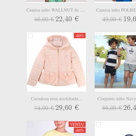
Camisa niño WALLNUT de La...
Camisa niño POLIED
22,40 €
19,
56,00 €
49,00 €
-60%
Cazadora rosa acolchada...
Conjunto niño Navy 
29,60 €
26,
74,00 €
66,00 €
VENTA!
-60%