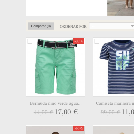
ORDENAR POR
--
Comparar (
0
)
-60%
Bermuda niño verde agua...
Camiseta marinera n
17,60 €
11,
44,00 €
29,00 €
-60%