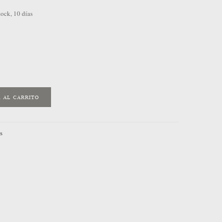
tock, 10 días
 al carrito
s