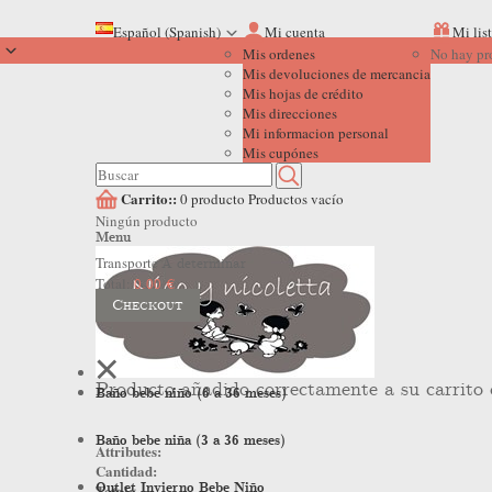
Español (Spanish)
Mi cuenta
Mi lis
Mis ordenes
No hay pr
Mis devoluciones de mercancia
Mis hojas de crédito
Mis direcciones
Mi informacion personal
Mis cupónes
Carrito::
0
producto
Productos
vacío
Ningún producto
Menu
Transporte
A determinar
Total:
0,00 €
Checkout
Producto añadido correctamente a su carrito
Baño bebe niño (6 a 36 meses)
Baño bebe niña (3 a 36 meses)
Attributes:
Cantidad:
Outlet Invierno Bebe Niño
Total: