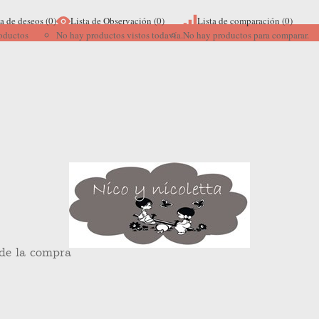
ta de deseos (
0
)
Lista de Observación
(0)
Lista de comparación (
0
)
oductos
No hay productos vistos todavía.
No hay productos para comparar.
 de la compra