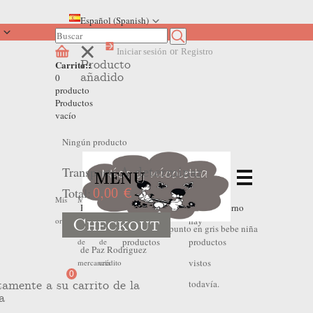
Español (Spanish)
Iniciar sesión
or
Registro
Producto
Carrito::
añadido
0
producto
Productos
vacío
Ningún producto
Transporte
A determinar
MENU
Total:
0,00 €
No
No
Mis
Mis
Mis
Home
>
Outlet Invierno
>
Outlet Invierno
Checkout
hay
hay
ordenes
devoluciones
hojas
Bebe Niña
>
Chaqueta punto en gris bebe niña
productos
productos
de
de
de Paz Rodriguez
vistos
mercancia
crédito
0
todavía.
tamente a su carrito de la
a