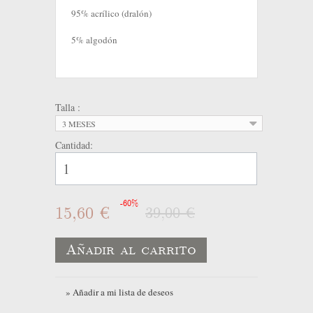
95% acrílico (dralón)
5% algodón
Talla :
3 MESES
Cantidad:
-60%
15,60 €
39,00 €
Añadir al carrito
» Añadir a mi lista de deseos