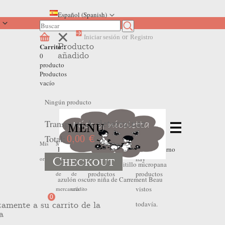
Español (Spanish)
Iniciar sesión
or
Registro
Producto
Carrito::
añadido
0
producto
Productos
vacío
Ningún producto
Transporte
A determinar
MENU
Total:
0,00 €
No
No
Mis
Mis
Mis
Home
>
Outlet Invierno
>
Outlet Invierno
Checkout
hay
hay
ordenes
devoluciones
hojas
Bebe Niña
>
Pantalón pitillo micropana
productos
productos
de
de
azulón oscuro niña de Carrement Beau
vistos
mercancia
crédito
0
todavía.
tamente a su carrito de la
a