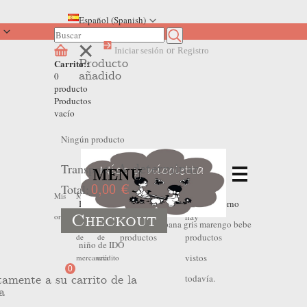
Español (Spanish)
Iniciar sesión
or
Registro
Producto
Carrito::
añadido
0
producto
Productos
vacío
Ningún producto
Transporte
A determinar
MENU
Total:
0,00 €
No
No
Mis
Mis
Mis
Home
>
Outlet Invierno
>
Outlet Invierno
Checkout
hay
hay
ordenes
devoluciones
hojas
Bebe Niño
>
Pantalón pana gris marengo bebe
productos
productos
de
de
niño de IDO
vistos
mercancia
crédito
0
todavía.
tamente a su carrito de la
a