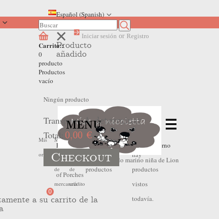
Español (Spanish)
Iniciar sesión
or
Registro
Producto
Carrito::
añadido
0
producto
Productos
vacío
Ningún producto
Transporte
A determinar
MENU
Total:
0,00 €
No
No
Mis
Mis
Mis
Home
>
Outlet Invierno
>
Outlet Invierno
Checkout
hay
hay
ordenes
devoluciones
hojas
Niña
>
Abrigo acolchado marino niña de Lion
productos
productos
de
de
of Porches
vistos
mercancia
crédito
0
todavía.
tamente a su carrito de la
a