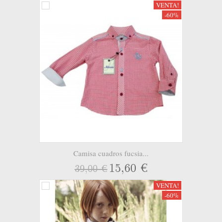
VENTA!
-60%
Camisa cuadros fucsia...
15,60 €
39,00 €
VENTA!
-60%