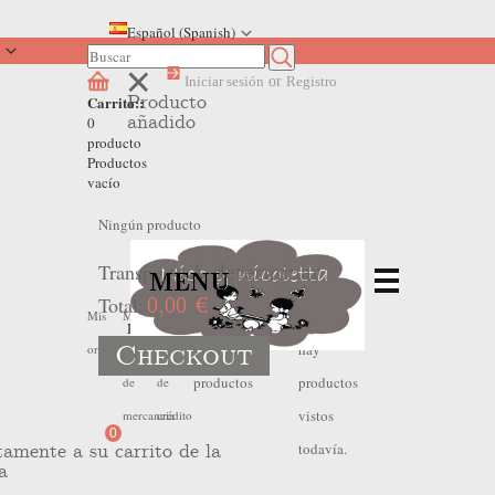
Español (Spanish)
Iniciar sesión
or
Registro
Producto
Carrito::
añadido
0
producto
Productos
vacío
Ningún producto
Transporte
A determinar
MENU
Total:
0,00 €
No
No
Mis
Mis
Mis
Home
>
NEKENIA
Checkout
hay
hay
ordenes
devoluciones
hojas
productos
productos
de
de
vistos
mercancia
crédito
0
todavía.
tamente a su carrito de la
a