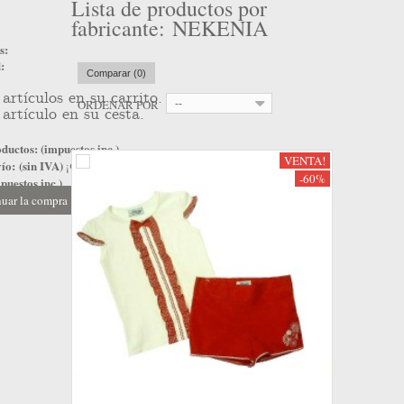
Lista de productos por
fabricante: NEKENIA
s:
:
Comparar (
0
)
artículos en su carrito.
ORDENAR POR
--
artículo en su cesta.
ductos: (impuestos inc.)
VENTA!
ío: (sin IVA)
¡Gratis!
-60%
puestos inc.)
uar la compra
Ir a la caja