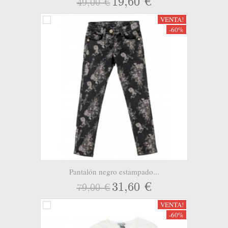
19,60 €
49,00 €
VENTA!
-60%
Pantalón negro estampado...
31,60 €
79,00 €
VENTA!
-60%