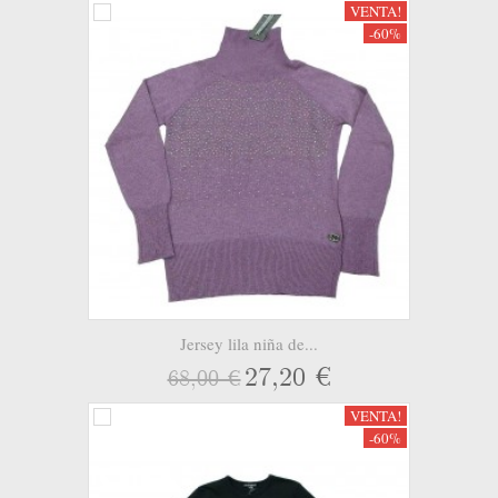
VENTA!
-60%
Jersey lila niña de...
27,20 €
68,00 €
VENTA!
-60%