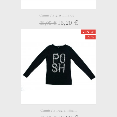
Camiseta gris niña de...
15,20 €
38,00 €
VENTA!
-60%
Camiseta negra niña...