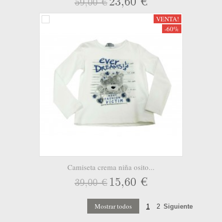
23,60 €
59,00 €
VENTA!
-60%
Camiseta crema niña osito...
15,60 €
39,00 €
1
2
Siguiente