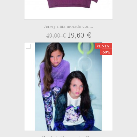
Jersey niña morado con...
19,60 €
49,00 €
VENTA!
-60%