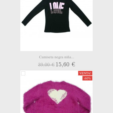
Camiseta negra niña...
15,60 €
39,00 €
VENTA!
-60%