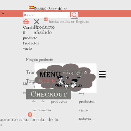
Español (Spanish)
Iniciar sesión
or
Registro
Producto
Carrito::
añadido
0
producto
Productos
vacío
Ningún producto
Transporte
A determinar
MENU
Total:
0,00 €
No
No
Mis
Mis
Mis
Home
>
ARTIGLI GIRL
Checkout
hay
hay
ordenes
devoluciones
hojas
productos
productos
de
de
vistos
mercancia
crédito
0
todavía.
tamente a su carrito de la
a