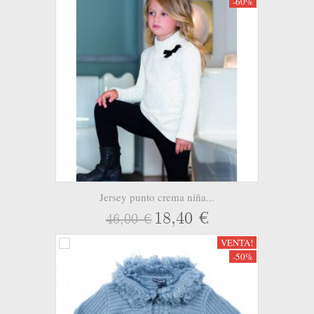
-60%
Jersey punto crema niña...
18,40 €
46,00 €
VENTA!
-50%