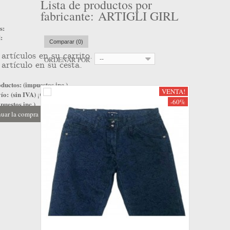
Lista de productos por
fabricante: ARTIGLI GIRL
s:
:
Comparar (
0
)
artículos en su carrito.
ORDENAR POR
--
artículo en su cesta.
ductos: (impuestos inc.)
VENTA!
ío: (sin IVA)
¡Gratis!
-60%
puestos inc.)
uar la compra
Ir a la caja