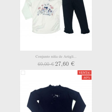
Conjunto niña de Artigli...
27,60 €
69,00 €
VENTA!
-60%