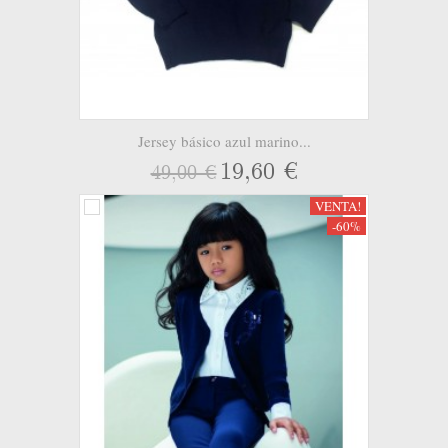
Jersey básico azul marino...
19,60 €
49,00 €
VENTA!
-60%