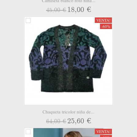
Camiseta blanco roto niña...
18,00 €
45,00 €
VENTA!
-60%
Chaqueta tricolor niña de...
25,60 €
64,00 €
VENTA!