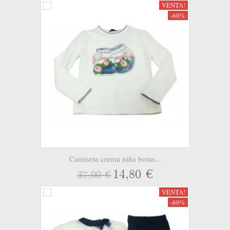
VENTA!
-60%
Camiseta crema niña botas...
14,80 €
37,00 €
VENTA!
-60%