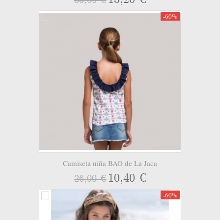
-60%
Camiseta niña BAO de La Jaca
10,40 €
26,00 €
-60%