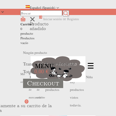
Español (Spanish)
Iniciar sesión
or
Registro
Producto
Carrito::
añadido
0
producto
Productos
vacío
Ningún producto
Transporte
A determinar
MENU
Total:
0,00 €
No
No
Mis
Mis
Mis
Home
>
Outlet Verano
>
Oulet Verano Niña
Checkout
hay
hay
ordenes
devoluciones
hojas
productos
productos
de
de
vistos
mercancia
crédito
0
todavía.
tamente a su carrito de la
a