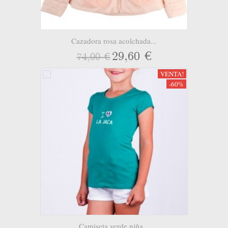
Cazadora rosa acolchada...
29,60 €
74,00 €
VENTA!
-60%
Camiseta verde niña...