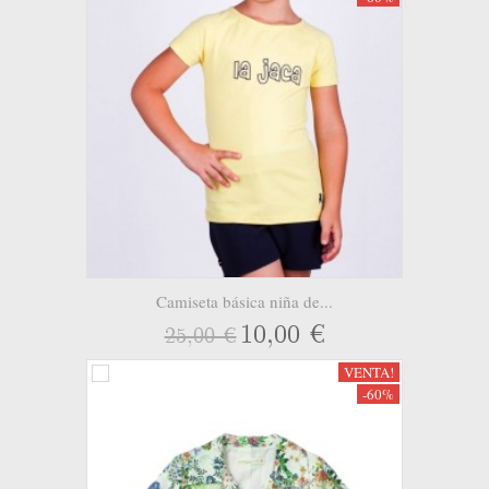
Camiseta básica niña de...
10,00 €
25,00 €
VENTA!
-60%