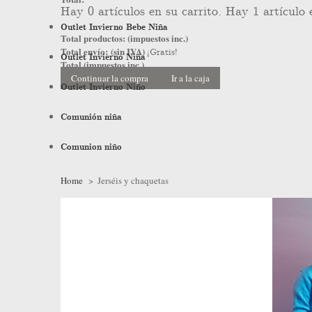
Hay
0
artículos en su carrito.
Hay 1 artículo 
Outlet Invierno Bebe Niña
Total productos: (impuestos inc.)
Total envío: (sin IVA)
¡Gratis!
Outlet Invierno Niña
Total (impuestos inc.)
Continuar la compra
Ir a la caja
Outlet Invierno Niño
Comunión niña
Comunion niño
Home
>
Jerséis y chaquetas