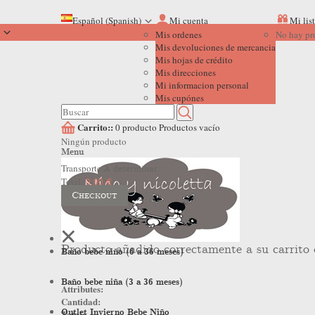
Español (Spanish)
Mi cuenta
Mi lis
Mis ordenes
No hay pr
Mis devoluciones de mercancia
Mis hojas de crédito
Mis direcciones
Mi informacion personal
Mis cupónes
Carrito::
0
producto
Productos
vacío
Ningún producto
Menu
Transporte
A determinar
Total:
0,00 €
Checkout
Producto añadido correctamente a su carrito
Baño bebe niño (6 a 36 meses)
Baño bebe niña (3 a 36 meses)
Attributes:
Cantidad:
Outlet Invierno Bebe Niño
Total: