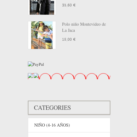
35,60 €
9-12 MESES
(0)
12-18 MESES
(0)
6-9 MESES
(0)
Polo niño Montevideo de
La Jaca
18 AÑOS
(0)
11 AÑOS
(0)
18,00 €
T1
(0)
T2
(0)
T.U
(0)
CATEGORIES
NIÑO (4-16 AÑOS)