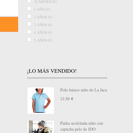
36 MESES
(0)
1 AÑO
(0)
2 AÑOS
(0)
3 AÑOS
(0)
4 AÑOS
(0)
5 AÑOS
(0)
6 AÑOS
(0)
7 AÑOS
(0)
8 AÑOS
(0)
¡LO MÁS VENDIDO!
10 AÑOS
(0)
12 AÑOS
(0)
14 AÑOS
(0)
Polo básico niño de La Jaca
16 AÑOS
(0)
12,80 €
0 MESES
(0)
1 MES
(0)
9 AÑOS
(0)
Parka acolchada niño con
0-3 MESES
(0)
capucha pelo de IDO
3-6 MESES
(0)