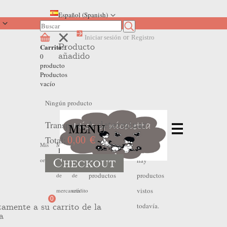
Español (Spanish)
Iniciar sesión
or
Registro
Producto
Carrito::
añadido
0
producto
Productos
vacío
Ningún producto
Transporte
A determinar
MENU
Total:
0,00 €
No
No
Mis
Mis
Mis
Home
>
Contacto
Checkout
hay
hay
ordenes
devoluciones
hojas
productos
productos
de
de
vistos
mercancia
crédito
0
todavía.
tamente a su carrito de la
a