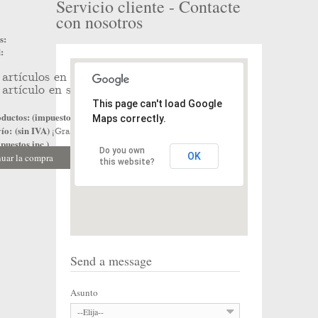
Servicio cliente - Contacte
con nosotros
s:
:
artículos en su carrito.
artículo en su cesta.
This page can't load Google
ductos: (impuestos inc.)
Maps correctly.
ío: (sin IVA)
¡Gratis!
puestos inc.)
Do you own
OK
uar la compra
Ir a la caja
this website?
Send a message
Asunto
--Elija--