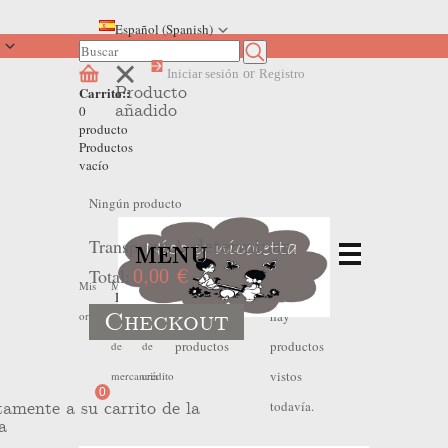
Español (Spanish)
Iniciar sesión
or
Registro
Producto
Carrito::
añadido
0
producto
Productos
vacío
Ningún producto
Transporte
A determinar
MENU
Total:
0,00 €
No
No
Mis
Mis
Mis
Home
>
Aviso legal
Checkout
hay
hay
ordenes
devoluciones
hojas
productos
productos
de
de
vistos
mercancia
crédito
0
todavía.
tamente a su carrito de la
a