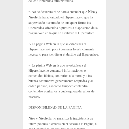
de los Contenidos suministrados.
•- No se declarará ni se dará a entender que
Nico y
Nicoletta
ha autorizado el Hiperenlace o que ha
supervisado o asumido de cualquier forma los
Contenidos ofrecidos o puestos a disposición de la
página Web en la que se establece el Hiperenlace.
•- La página Web en la que se establezca el
Hiperenlace solo podrá contener lo estrictamente
necesario para identificar el destino del Hiperenlace.
•- La página Web en la que se establezca el
Hiperenlace no contendrá informaciones o
contenidos ilícitos, contrarios a la moral y a las
buenas costumbres generalmente aceptadas y al
orden público, así como tampoco contendrá
contenidos contrarios a cualesquiera derechos de
terceros.
DISPONIBILIDAD DE LA PÁGINA
Nico y Nicoletta
no garantiza la inexistencia de
interrupciones o errores en el acceso a la Página, a
sus Contenidos, ni que éste se encuentren