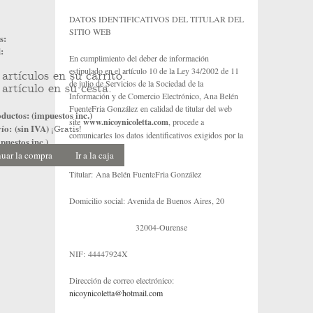
DATOS IDENTIFICATIVOS DEL TITULAR DEL
SITIO WEB
s:
:
En cumplimiento del deber de información
estipulado en el artículo 10 de la Ley 34/2002 de 11
artículos en su carrito.
de julio de Servicios de la Sociedad de la
artículo en su cesta.
Información y de Comercio Electrónico, Ana Belén
FuenteFria González
en calidad de titular del web
ductos: (impuestos inc.)
site
www.nicoynicoletta.com
, procede a
ío: (sin IVA)
¡Gratis!
comunicarles los datos identificativos exigidos por la
puestos inc.)
referida norma:
uar la compra
Ir a la caja
Titular: Ana Belén FuenteFria González
Domicilio social: Avenida de Buenos Aires, 20
32004-Ourense
NIF: 44447924X
Dirección de correo electrónico:
nicoynicoletta@hotmail.com