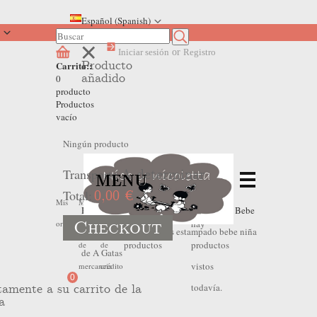
Español (Spanish)
Iniciar sesión
or
Registro
Producto
Carrito::
añadido
0
producto
Productos
vacío
Ningún producto
Transporte
A determinar
MENU
Total:
0,00 €
No
No
Mis
Mis
Mis
Home
>
Outlet Verano
>
Oulet Verano Bebe
Checkout
hay
hay
ordenes
devoluciones
hojas
Niña
>
Vestido volantes estampado bebe niña
productos
productos
de
de
de A Gatas
vistos
mercancia
crédito
0
todavía.
tamente a su carrito de la
a