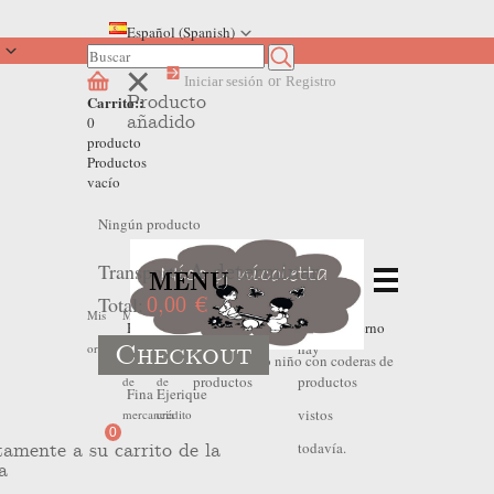
Español (Spanish)
Iniciar sesión
or
Registro
Producto
Carrito::
añadido
0
producto
Productos
vacío
Ningún producto
Transporte
A determinar
MENU
Total:
0,00 €
No
No
Mis
Mis
Mis
Home
>
Outlet Invierno
>
Outlet Invierno
Checkout
hay
hay
ordenes
devoluciones
hojas
Bebe Niño
>
Jersey rojo niño con coderas de
productos
productos
de
de
Fina Ejerique
vistos
mercancia
crédito
0
todavía.
tamente a su carrito de la
a