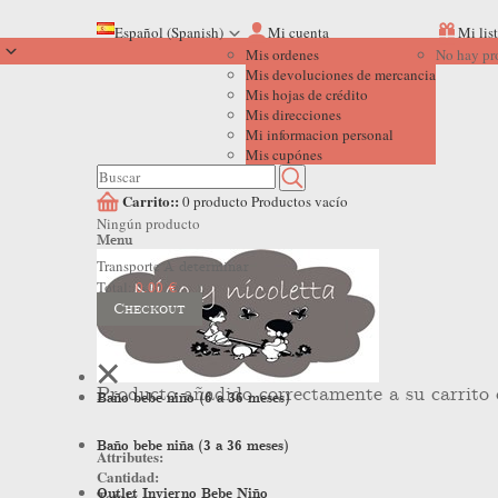
Español (Spanish)
Mi cuenta
Mi lis
Mis ordenes
No hay pr
Mis devoluciones de mercancia
Mis hojas de crédito
Mis direcciones
Mi informacion personal
Mis cupónes
Carrito::
0
producto
Productos
vacío
Ningún producto
Menu
Transporte
A determinar
Total:
0,00 €
Checkout
Producto añadido correctamente a su carrito
Baño bebe niño (6 a 36 meses)
Baño bebe niña (3 a 36 meses)
Attributes:
Cantidad:
Outlet Invierno Bebe Niño
Total: