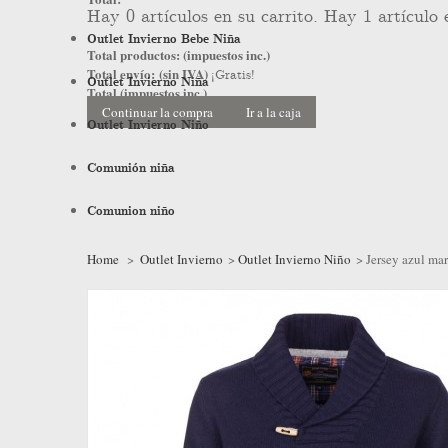
Hay
0
artículos en su carrito.
Hay 1 artículo 
Outlet Invierno Bebe Niña
Total productos: (impuestos inc.)
Total envío: (sin IVA)
¡Gratis!
Outlet Invierno Niña
Total (impuestos inc.)
Continuar la compra
Ir a la caja
Outlet Invierno Niño
Comunión niña
Comunion niño
Home
>
Outlet Invierno
>
Outlet Invierno Niño
>
Jersey azul ma