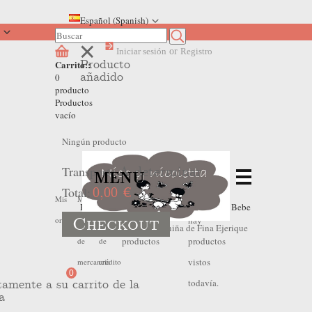
Español (Spanish)
Iniciar sesión
or
Registro
Producto
Carrito::
añadido
0
producto
Productos
vacío
Ningún producto
Transporte
A determinar
MENU
Total:
0,00 €
No
No
Mis
Mis
Mis
Home
>
Outlet Verano
>
Oulet Verano Bebe
Checkout
hay
hay
ordenes
devoluciones
hojas
Niña
>
Chaqueta bebe niña de Fina Ejerique
productos
productos
de
de
vistos
mercancia
crédito
0
todavía.
tamente a su carrito de la
a