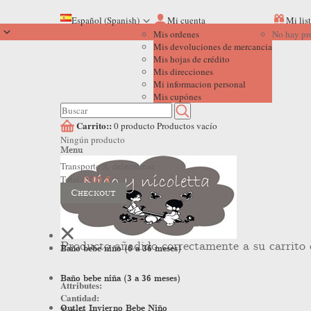
Español (Spanish)
Mi cuenta
Mi lis
Mis ordenes
No hay pr
Mis devoluciones de mercancia
Mis hojas de crédito
Mis direcciones
Mi informacion personal
Mis cupónes
Carrito::
0
producto
Productos
vacío
Ningún producto
Menu
Transporte
A determinar
Total:
0,00 €
Checkout
Producto añadido correctamente a su carrito
Baño bebe niño (6 a 36 meses)
Baño bebe niña (3 a 36 meses)
Attributes:
Cantidad:
Outlet Invierno Bebe Niño
Total: