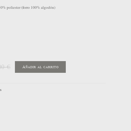
0% poliester (forro 100% algodón)
00 €
Añadir al carrito
s