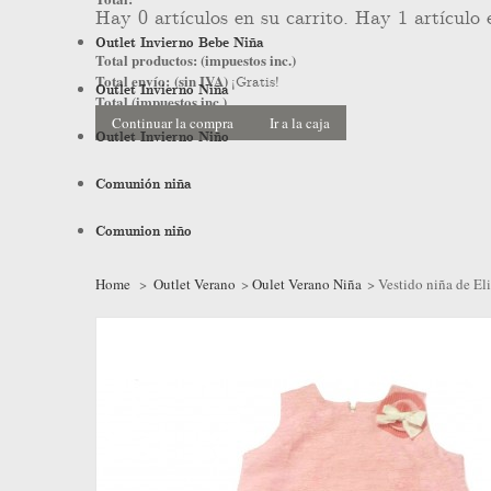
Hay
0
artículos en su carrito.
Hay 1 artículo 
Outlet Invierno Bebe Niña
Total productos: (impuestos inc.)
Total envío: (sin IVA)
¡Gratis!
Outlet Invierno Niña
Total (impuestos inc.)
Continuar la compra
Ir a la caja
Outlet Invierno Niño
Comunión niña
Comunion niño
Home
>
Outlet Verano
>
Oulet Verano Niña
>
Vestido niña de El